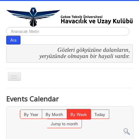
arama...
Ara
Gözleri gökyüzüne dalanların,
 yeryüzünde olmayan bir hayali vardır.
Gezinme
geçişini
değiştir
Events Calendar
By Year
By Month
By Week
Today
Jump to month