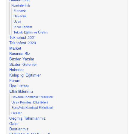
Komitelerimiz
Euroavia
Havacılık
Uzay
İK ve Tanıtım
Teknik Eğitim ve Üretim
Teknofest 2021
Teknofest 2020
Market
Basında Biz
Bizden Yazılar
Sizden Gelenler
Haberler
Kulüp içi Eğitimler
Forum
Üye Listesi
Etkinliklerimiz
Havacılık Komitesi Etkinlikleri
Uzay Komitesi Etkinlikleri
EuroAvia Komitesi Etkinlikleri
Geziler
Geçmiş Takımlarımız
Galeri
Dostlarımız