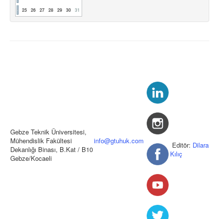
25
26
27
28
29
30
31
Gebze Teknik Üniversitesi,
Mühendislik Fakültesi
info@gtuhuk.com
Editör:
Dilara
Dekanlığı Binası, B.Kat / B10
Kılıç
Gebze/Kocaeli