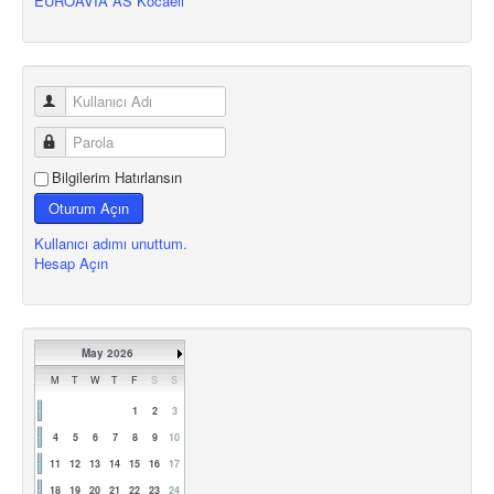
EUROAVIA AS Kocaeli
Bilgilerim Hatırlansın
Oturum Açın
Kullanıcı adımı unuttum.
Hesap Açın
May 2026
M
T
W
T
F
S
S
1
2
3
4
5
6
7
8
9
10
11
12
13
14
15
16
17
18
19
20
21
22
23
24