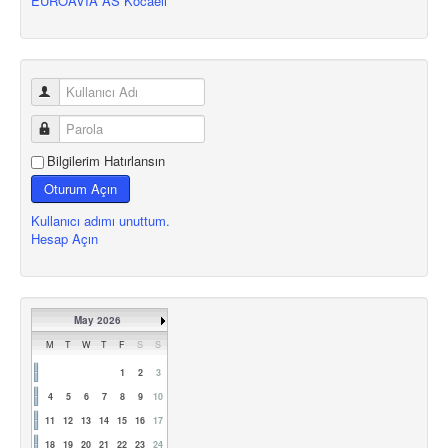
EUROAVIA AS Kocaeli
Bilgilerim Hatırlansın
Oturum Açın
Kullanıcı adımı unuttum.
Hesap Açın
May 2026
M
T
W
T
F
S
S
1
2
3
4
5
6
7
8
9
10
11
12
13
14
15
16
17
18
19
20
21
22
23
24