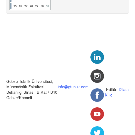
25
26
27
28
29
30
31
Gebze Teknik Üniversitesi,
Mühendislik Fakültesi
info@gtuhuk.com
Editör:
Dilara
Dekanlığı Binası, B.Kat / B10
Kılıç
Gebze/Kocaeli