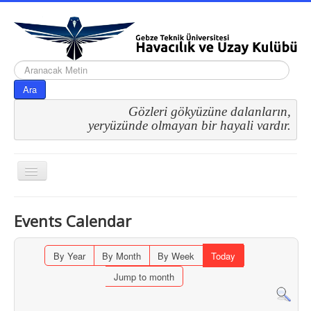
arama...
Ara
Gözleri gökyüzüne dalanların,
 yeryüzünde olmayan bir hayali vardır.
Gezinme
geçişini
değiştir
Events Calendar
By Year
By Month
By Week
Today
Jump to month