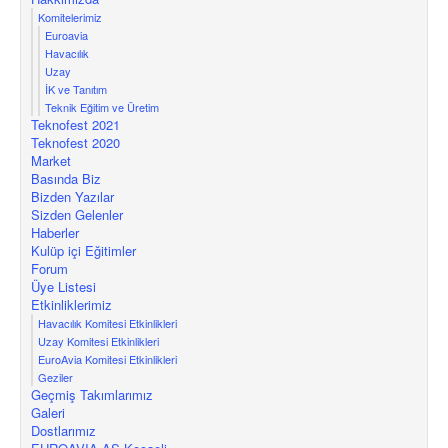
Komitelerimiz
Euroavia
Havacılık
Uzay
İK ve Tanıtım
Teknik Eğitim ve Üretim
Teknofest 2021
Teknofest 2020
Market
Basında Biz
Bizden Yazılar
Sizden Gelenler
Haberler
Kulüp içi Eğitimler
Forum
Üye Listesi
Etkinliklerimiz
Havacılık Komitesi Etkinlikleri
Uzay Komitesi Etkinlikleri
EuroAvia Komitesi Etkinlikleri
Geziler
Geçmiş Takımlarımız
Galeri
Dostlarımız