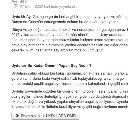
Ayrıntılar
07 Ekim 2020 tarihinde yayınlandı.
Uydu bir Ay. Gezegen ya da herhangi bir gezegen veya yıldızın yörüng
Dünya da Güneş’in yörüngesinde dolanır bu da onları uydu yapar.
Dünya ve ay doğal uydulara örnektir ve neredeyse her gezegen en az b
2017 yılları arasında görevini sürdürmüş olan Cassini Uzay aracı da on
fırlatılmasından bu yana günümüze kadar binlerce insan yapımı uydu dü
hava olaylarını tahmin etmesine yardım ederken bazıları ise diğer gezege
çekerek bilim insanlarına sayısız yardımda bulunmuştur.
Uyduları Bu Kadar Önemli Yapan Şey Nedir ?
Uyduların sahip olduğu kuşbakışı görünüm, onların eş zamanlı olarak Dü
göre onların daha fazla veriyi daha hızlı toplayabileceği anlamına geli
atmosferdeki çeşitli engelleyicilerden mahrum kalmalarıdır ( çeşitli molekül
Uydular sayesinde çözülen bir diğer önemli problem ise sinyalleri ulaşa
düz çizgiler halinde ilerlediği için çok ileri gidemiyordu çünkü doğrusa
ek olarak dağlar ve yüksek yapılar sinyalleri engelleyebiliyordu. Uydula
kolayca birbirimiz ile iletişim kurabiliyor ve çeşitli doğa olaylarını anınd
Devamını oku: UYDULARA DAİR