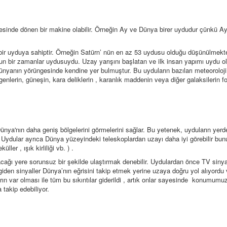
esinde dönen bir makine olabilir. Örneğin Ay ve Dünya birer uydudur çünkü Ay
ir uyduya sahiptir. Örneğin Satürn’ nün en az 53 uydusu olduğu düşünülmekt
un bir zamanlar uydusuydu. Uzay yarışını başlatan ve ilk insan yapımı uydu ol
nyanın yörüngesinde kendine yer bulmuştur. Bu uyduların bazıları meteoroloji
nlerin, güneşin, kara deliklerin , karanlık maddenin veya diğer galaksilerin fo
nya'nın daha geniş bölgelerini görmelerini sağlar. Bu yetenek, uyduların yerd
r. Uydular ayrıca Dünya yüzeyindeki teleskoplardan uzayı daha iyi görebilir bun
ler , ışık kirliliği vb. ) .
cağı yere sorunsuz bir şekilde ulaştırmak denebilir. Uydulardan önce TV sinyal
l giden sinyaller Dünya’nın eğrisini takip etmek yerine uzaya doğru yol alıyordu
rın var olması ile tüm bu sıkıntılar giderildi , artık onlar sayesinde konumumuz
a takip edebiliyor.