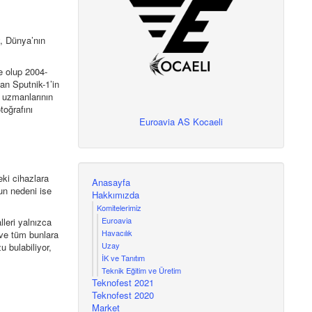
, Dünya’nın
e olup 2004-
an Sputnik-1’in
 uzmanlarının
toğrafını
Euroavia AS Kocaeli
eki cihazlara
Anasayfa
un nedeni ise
Hakkımızda
Komitelerimiz
Euroavia
leri yalnızca
Havacılık
 ve tüm bunlara
Uzay
u bulabiliyor,
İK ve Tanıtım
Teknik Eğitim ve Üretim
Teknofest 2021
Teknofest 2020
Market