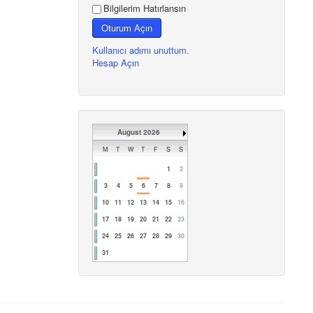
Bilgilerim Hatırlansın
Oturum Açın
Kullanıcı adımı unuttum.
Hesap Açın
August 2026
M
T
W
T
F
S
S
1
2
3
4
5
6
7
8
9
10
11
12
13
14
15
16
17
18
19
20
21
22
23
24
25
26
27
28
29
30
31