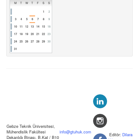
M
T
W
T
F
S
S
1
2
3
4
5
6
7
8
9
10
11
12
13
14
15
16
17
18
19
20
21
22
23
24
25
26
27
28
29
30
31
Gebze Teknik Üniversitesi,
Mühendislik Fakültesi
info@gtuhuk.com
Editör:
Dilara
Dekanlığı Binası, B.Kat / B10