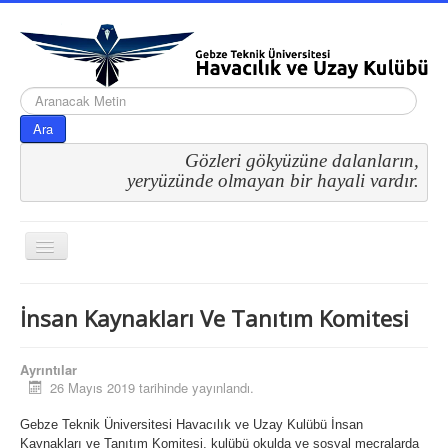
arama...
Ara
Gözleri gökyüzüne dalanların,
 yeryüzünde olmayan bir hayali vardır.
Gezinme
geçişini
değiştir
İnsan Kaynakları Ve Tanıtım Komitesi
Ayrıntılar
26 Mayıs 2019 tarihinde yayınlandı.
Hakkımızda
Komitelerimiz
İK ve Tanıtım
Gebze Teknik Üniversitesi Havacılık ve Uzay Kulübü İnsan
Kaynakları ve Tanıtım Komitesi, kulübü okulda ve sosyal mecralarda