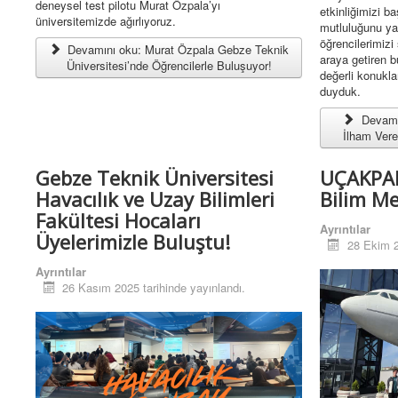
deneysel test pilotu Murat Özpala’yı
etkinliğimizi 
üniversitemizde ağırlıyoruz.
mutluluğunu ya
öğrencilerimizi
Devamını oku: Murat Özpala Gebze Teknik
araya getiren b
Üniversitesi’nde Öğrencilerle Buluşuyor!
değerli konukl
duyduk.
Devamın
İlham Vere
Gebze Teknik Üniversitesi
UÇAKPAR
Havacılık ve Uzay Bilimleri
Bilim Me
Fakültesi Hocaları
Ayrıntılar
Üyelerimizle Buluştu!
28 Ekim 2
Ayrıntılar
26 Kasım 2025 tarihinde yayınlandı.