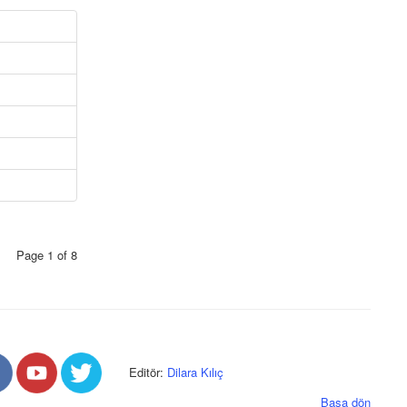
Page 1 of 8
Editör:
Dilara Kılıç
Başa dön