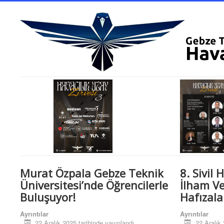
Murat Özpala Gebze Teknik
8. Sivil 
Üniversitesi’nde Öğrencilerle
İlham V
Buluşuyor!
Hafızala
Ayrıntılar
Ayrıntılar
22 Aralık 2025 tarihinde yayınlandı.
22 Aralık 