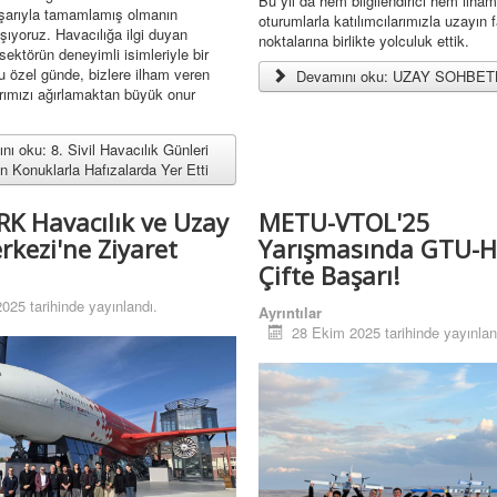
Bu yıl da hem bilgilendirici hem ilha
başarıyla tamamlamış olmanın
oturumlarla katılımcılarımızla uzayın f
şıyoruz. Havacılığa ilgi duyan
noktalarına birlikte yolculuk ettik.
 sektörün deneyimli isimleriyle bir
u özel günde, bizlere ilham veren
Devamını oku: UZAY SOHBET
arımızı ağırlamaktan büyük onur
ı oku: 8. Sivil Havacılık Günleri
n Konuklarla Hafızalarda Yer Etti
K Havacılık ve Uzay
METU-VTOL'25
rkezi'ne Ziyaret
Yarışmasında GTU-H
Çifte Başarı!
025 tarihinde yayınlandı.
Ayrıntılar
28 Ekim 2025 tarihinde yayınlan