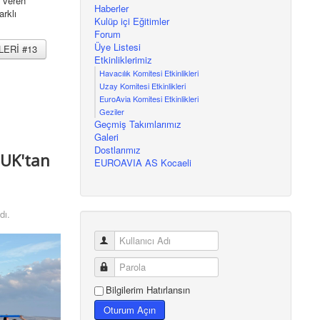
m veren
Haberler
arklı
Kulüp içi Eğitimler
Forum
Üye Listesi
LERİ #13
Etkinliklerimiz
Havacılık Komitesi Etkinlikleri
Uzay Komitesi Etkinlikleri
EuroAvia Komitesi Etkinlikleri
Geziler
Geçmiş Takımlarımız
Galeri
Dostlarımız
UK'tan
EUROAVIA AS Kocaeli
dı.
Bilgilerim Hatırlansın
Oturum Açın