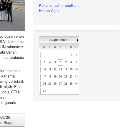
Kullanıcı adımı unuttum.
Hesap Açın
usu düzenlenen
August 2026
SAT takımımız
LİN takımımız
M
T
W
T
F
S
S
atlı Orhan
1
2
 final etabında
3
4
5
6
7
8
9
10
11
12
13
14
15
16
ilen insansız
k yarışma
17
18
19
20
21
22
23
amış ve teknik
24
25
26
27
28
29
30
dilmiştir. Final
31
’üncü, GTU-
sını
ir gururla
OL'25
e Başarı!