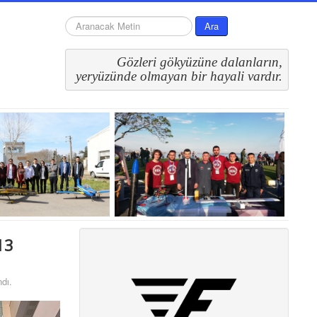
arama...
Ara
Gözleri gökyüzüne dalanların,
 yeryüzünde olmayan bir hayali vardır.
13
ndı.