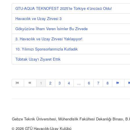
GTU-AQUA TEKNOFEST 2025’te Türkiye 4’üncüsü Oldu!
Havacılık ve Uzay Zirvesi 3
Gökyüzüne İlham Veren İsimler Bu Zirvede
3. Havacılık ve Uzay Zirvesi Yaklaşıyor!
10. Yılımızı Sponsorlarımızla Kutladık
Tübitak Uzay'ı Ziyaret Ettik
1
2
3
4
...
6
7
8
Gebze Teknik Üniversitesi, Mühendislik Fakültesi Dekanlığı Binası,
© 2026 GTÜ Havacılık-Uzay Kulübü