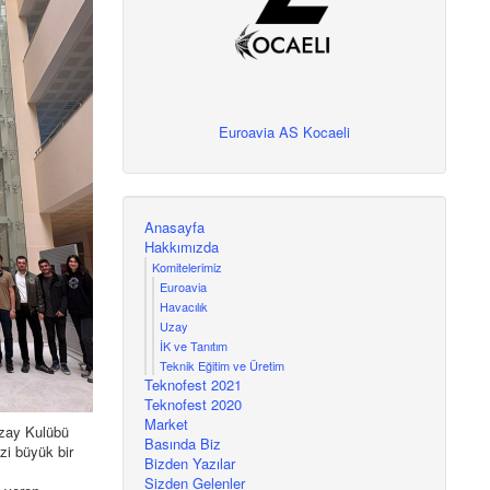
Euroavia AS Kocaeli
Anasayfa
Hakkımızda
Komitelerimiz
Euroavia
Havacılık
Uzay
İK ve Tanıtım
Teknik Eğitim ve Üretim
Teknofest 2021
Teknofest 2020
Market
zay Kulübü
Basında Biz
zi büyük bir
Bizden Yazılar
Sizden Gelenler