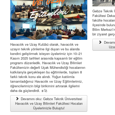
Gebze Teknik Ü
Fakültesi Deka
fakülte hocaları
ilçesinde bul
Bilim Merkezi’
bir ziyaret gerç
Devamı
Havacılık ve Uzay Kulübü olarak, havacılık ve
Uzay
uzayın teknik yönlerine ilgi duyan ve bu alanda
kendini geliştirmek isteyen üyelerimiz için 10–21
Kasım 2025 tarihleri arasında kapsamlı bir eğitim
programı düzenledik. Havacılık ve Uzay Bilimleri
Fakültemizin değerli Uçak Mühendisliği hocalarının
katkılarıyla gerçekleşen bu eğitimlerde, toplam 8
farklı teknik konu ele alındı. Yoğun katılımla
tamamladığımız Havacılık ve Uzay Eğitimlerimiz,
öğrencilerimizin bilgi birikimini artırarak ilgilerini
daha da güçlendirdi. ✈️🚀
Devamını oku: Gebze Teknik Üniversitesi
Havacılık ve Uzay Bilimleri Fakültesi Hocaları
Üyelerimizle Buluştu!