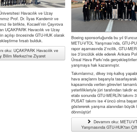
niversitesi Havacılık ve Uzay
nımız Prof. Dr. İlyas Kandemir ve
mız ile birlikte, Kocaeli’nin Çayırova
unan UÇAKPARK Havacılık ve Uzay
nin açılışı öncesinde GTU-HUK olarak
Boeing sponsorluğunda bu yıl 9’unc
ekleştirme fırsatı bulduk.
METU-VTOL Yarışması’nda, GTU-PU
rapor aşamasında 2’ncilik, GTU-MER
nı oku: UÇAKPARK Havacılık ve
ise 3’üncülük elde ederek Ankara Pol
 Bilim Merkezi'ne Ziyaret
Ünsal Hava Parkı’nda gerçekleştirilen
yarışmaya hak kazanmıştır.
Takımlarımız, dikey iniş-kalkış yapab
hava araçlarını başarıyla tasarlayara
kapsamında verilen görevleri tamaml
yeterlilikleriyle jüri tarafından takdir e
etabı sonunda GTU-MERLİN takımı 3
PUSAT takımı ise 4’üncü olma başarı
göstererek yarışma alanından büyük b
dönmüştür!
Devamını oku: METU-VT
Yarışmasında GTU-HUK'tan Çift