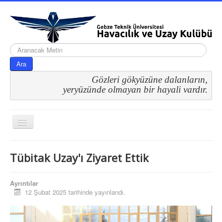
arama...
Ara
Gözleri gökyüzüne dalanların,
 yeryüzünde olmayan bir hayali vardır.
Gezinme
geçişini
değiştir
Tübitak Uzay'ı Ziyaret Ettik
Ayrıntılar
12 Şubat 2025 tarihinde yayınlandı.
Etkinliklerimiz
Geziler
Tübitak Uzay'ı Ziyaret Ettik