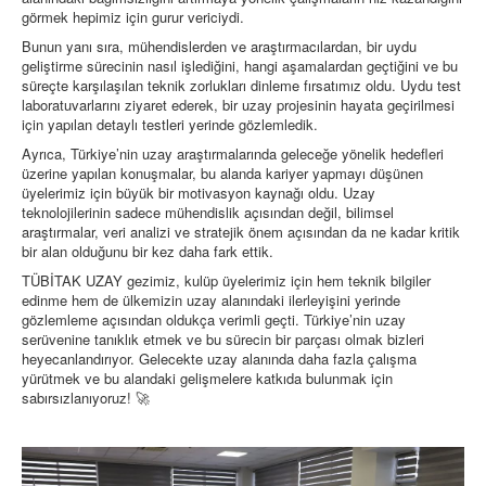
görmek hepimiz için gurur vericiydi.
Bunun yanı sıra, mühendislerden ve araştırmacılardan, bir uydu
geliştirme sürecinin nasıl işlediğini, hangi aşamalardan geçtiğini ve bu
süreçte karşılaşılan teknik zorlukları dinleme fırsatımız oldu. Uydu test
laboratuvarlarını ziyaret ederek, bir uzay projesinin hayata geçirilmesi
için yapılan detaylı testleri yerinde gözlemledik.
Ayrıca, Türkiye’nin uzay araştırmalarında geleceğe yönelik hedefleri
üzerine yapılan konuşmalar, bu alanda kariyer yapmayı düşünen
üyelerimiz için büyük bir motivasyon kaynağı oldu. Uzay
teknolojilerinin sadece mühendislik açısından değil, bilimsel
araştırmalar, veri analizi ve stratejik önem açısından da ne kadar kritik
bir alan olduğunu bir kez daha fark ettik.
TÜBİTAK UZAY gezimiz, kulüp üyelerimiz için hem teknik bilgiler
edinme hem de ülkemizin uzay alanındaki ilerleyişini yerinde
gözlemleme açısından oldukça verimli geçti. Türkiye’nin uzay
serüvenine tanıklık etmek ve bu sürecin bir parçası olmak bizleri
heyecanlandırıyor. Gelecekte uzay alanında daha fazla çalışma
yürütmek ve bu alandaki gelişmelere katkıda bulunmak için
sabırsızlanıyoruz! 🚀