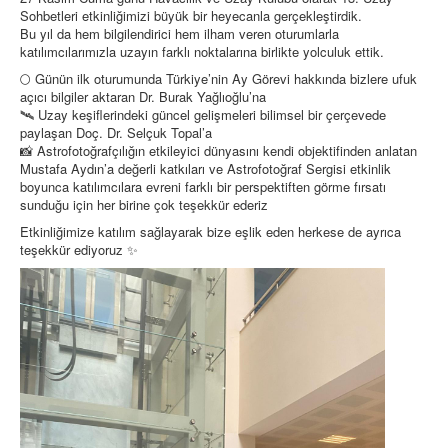
Sohbetleri etkinliğimizi büyük bir heyecanla gerçekleştirdik.
Bu yıl da hem bilgilendirici hem ilham veren oturumlarla
katılımcılarımızla uzayın farklı noktalarına birlikte yolculuk ettik.
🌕 Günün ilk oturumunda Türkiye’nin Ay Görevi hakkında bizlere ufuk
açıcı bilgiler aktaran Dr. Burak Yağlıoğlu’na
🛰️ Uzay keşiflerindeki güncel gelişmeleri bilimsel bir çerçevede
paylaşan Doç. Dr. Selçuk Topal’a
📸 Astrofotoğrafçılığın etkileyici dünyasını kendi objektifinden anlatan
Mustafa Aydın’a değerli katkıları ve Astrofotoğraf Sergisi etkinlik
boyunca katılımcılara evreni farklı bir perspektiften görme fırsatı
sunduğu için her birine çok teşekkür ederiz
Etkinliğimize katılım sağlayarak bize eşlik eden herkese de ayrıca
teşekkür ediyoruz ✨