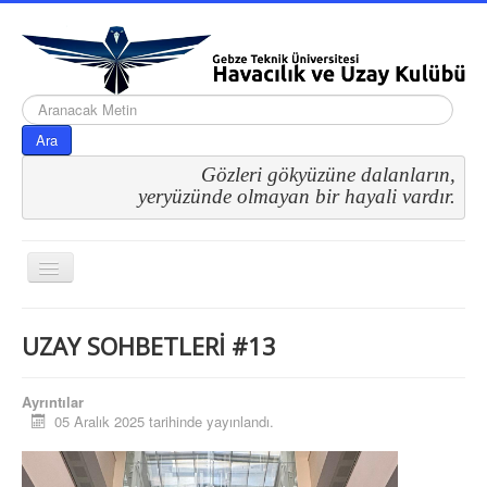
arama...
Ara
Gözleri gökyüzüne dalanların,
 yeryüzünde olmayan bir hayali vardır.
Gezinme
geçişini
değiştir
UZAY SOHBETLERİ #13
Ayrıntılar
05 Aralık 2025 tarihinde yayınlandı.
Kategoriler
Uncategorised
UZAY SOHBETLERİ #13