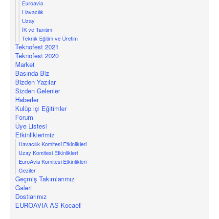
Euroavia
Havacılık
Uzay
İK ve Tanıtım
Teknik Eğitim ve Üretim
Teknofest 2021
Teknofest 2020
Market
Basında Biz
Bizden Yazılar
Sizden Gelenler
Haberler
Kulüp içi Eğitimler
Forum
Üye Listesi
Etkinliklerimiz
Havacılık Komitesi Etkinlikleri
Uzay Komitesi Etkinlikleri
EuroAvia Komitesi Etkinlikleri
Geziler
Geçmiş Takımlarımız
Galeri
Dostlarımız
EUROAVIA AS Kocaeli