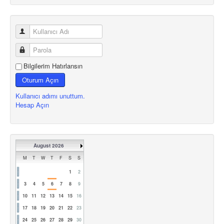
Bilgilerim Hatırlansın
Oturum Açın
Kullanıcı adımı unuttum.
Hesap Açın
August 2026
M
T
W
T
F
S
S
1
2
3
4
5
6
7
8
9
10
11
12
13
14
15
16
17
18
19
20
21
22
23
24
25
26
27
28
29
30