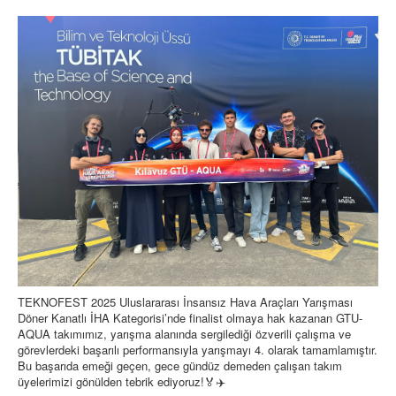
TEKNOFEST 2025 Uluslararası İnsansız Hava Araçları Yarışması
Döner Kanatlı İHA Kategorisi’nde finalist olmaya hak kazanan GTU-
AQUA takımımız, yarışma alanında sergilediği özverili çalışma ve
görevlerdeki başarılı performansıyla yarışmayı 4. olarak tamamlamıştır.
Bu başarıda emeği geçen, gece gündüz demeden çalışan takım
üyelerimizi gönülden tebrik ediyoruz!🏅✈️