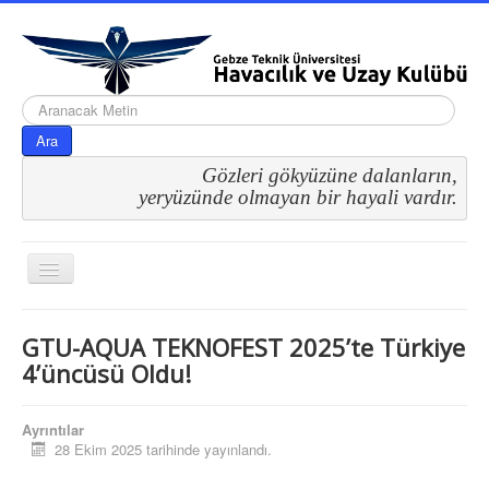
arama...
Ara
Gözleri gökyüzüne dalanların,
 yeryüzünde olmayan bir hayali vardır.
Gezinme
geçişini
değiştir
GTU-AQUA TEKNOFEST 2025’te Türkiye
4’üncüsü Oldu!
Ayrıntılar
28 Ekim 2025 tarihinde yayınlandı.
Kategoriler
Uncategorised
GTU-AQUA TEKNOFEST 2025’te Türkiye 4’üncüsü Oldu!