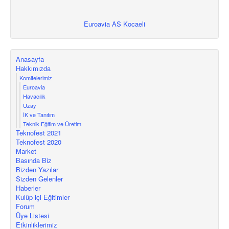
Euroavia AS Kocaeli
Anasayfa
Hakkımızda
Komitelerimiz
Euroavia
Havacılık
Uzay
İK ve Tanıtım
Teknik Eğitim ve Üretim
Teknofest 2021
Teknofest 2020
Market
Basında Biz
Bizden Yazılar
Sizden Gelenler
Haberler
Kulüp içi Eğitimler
Forum
Üye Listesi
Etkinliklerimiz