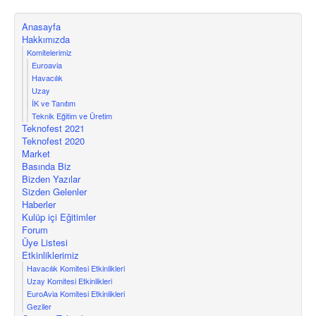
Anasayfa
Hakkımızda
Komitelerimiz
Euroavia
Havacılık
Uzay
İK ve Tanıtım
Teknik Eğitim ve Üretim
Teknofest 2021
Teknofest 2020
Market
Basında Biz
Bizden Yazılar
Sizden Gelenler
Haberler
Kulüp içi Eğitimler
Forum
Üye Listesi
Etkinliklerimiz
Havacılık Komitesi Etkinlikleri
Uzay Komitesi Etkinlikleri
EuroAvia Komitesi Etkinlikleri
Geziler