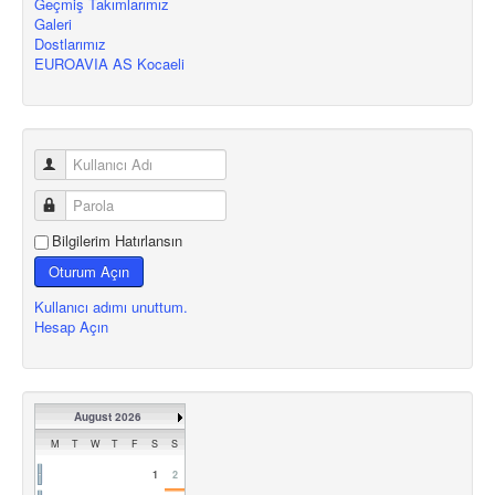
Geçmiş Takımlarımız
Galeri
Dostlarımız
EUROAVIA AS Kocaeli
Bilgilerim Hatırlansın
Oturum Açın
Kullanıcı adımı unuttum.
Hesap Açın
August 2026
M
T
W
T
F
S
S
1
2