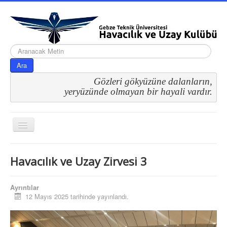
arama...
Ara
Gözleri gökyüzüne dalanların,
 yeryüzünde olmayan bir hayali vardır.
Gezinme
geçişini
değiştir
Havacılık ve Uzay Zirvesi 3
Ayrıntılar
12 Mayıs 2025 tarihinde yayınlandı.
Etkinliklerimiz
Havacılık ve Uzay Zirvesi 3