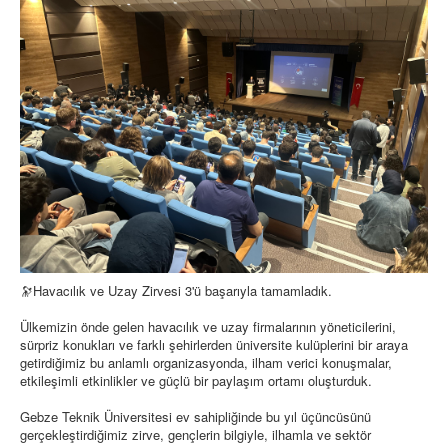
🔭Havacılık ve Uzay Zirvesi 3'ü başarıyla tamamladık.
Ülkemizin önde gelen havacılık ve uzay firmalarının yöneticilerini,
sürpriz konukları ve farklı şehirlerden üniversite kulüplerini bir araya
getirdiğimiz bu anlamlı organizasyonda, ilham verici konuşmalar,
etkileşimli etkinlikler ve güçlü bir paylaşım ortamı oluşturduk.
Gebze Teknik Üniversitesi ev sahipliğinde bu yıl üçüncüsünü
gerçekleştirdiğimiz zirve, gençlerin bilgiyle, ilhamla ve sektör