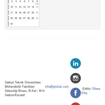
3
4
5
6
7
8
9
10
11
12
13
14
15
16
17
18
19
20
21
22
23
24
25
26
27
28
29
30
31
Gebze Teknik Üniversitesi,
Mühendislik Fakültesi
info@gtuhuk.com
Editör:
Dilara
Dekanlığı Binası, B.Kat / B10
Kılıç
Gebze/Kocaeli