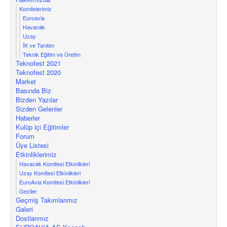
Komitelerimiz
Euroavia
Havacılık
Uzay
İK ve Tanıtım
Teknik Eğitim ve Üretim
Teknofest 2021
Teknofest 2020
Market
Basında Biz
Bizden Yazılar
Sizden Gelenler
Haberler
Kulüp içi Eğitimler
Forum
Üye Listesi
Etkinliklerimiz
Havacılık Komitesi Etkinlikleri
Uzay Komitesi Etkinlikleri
EuroAvia Komitesi Etkinlikleri
Geziler
Geçmiş Takımlarımız
Galeri
Dostlarımız