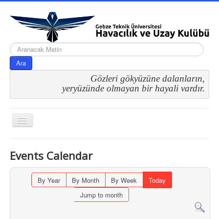
arama...
Ara
Gözleri gökyüzüne dalanların,
 yeryüzünde olmayan bir hayali vardır.
Gezinme
geçişini
değiştir
Events Calendar
By Year
By Month
By Week
Today
Jump to month