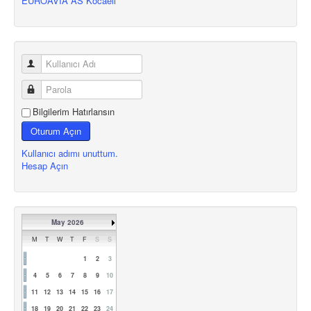
EUROAVIA AS Kocaeli
Bilgilerim Hatırlansın
Oturum Açın
Kullanıcı adımı unuttum.
Hesap Açın
May 2026
M
T
W
T
F
S
S
1
2
3
4
5
6
7
8
9
10
11
12
13
14
15
16
17
18
19
20
21
22
23
24