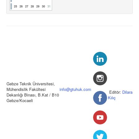
25
26
27
28
29
30
31
Gebze Teknik Üniversitesi,
Mühendislik Fakültesi
info@gtuhuk.com
Editör:
Dilara
Dekanlığı Binası, B.Kat / B10
Kılıç
Gebze/Kocaeli