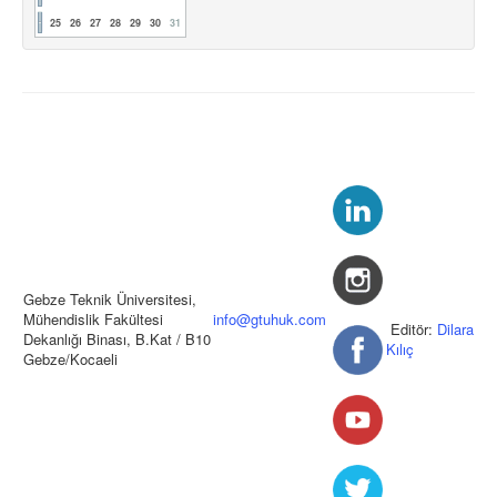
25
26
27
28
29
30
31
Gebze Teknik Üniversitesi,
Mühendislik Fakültesi
info@gtuhuk.com
Editör:
Dilara
Dekanlığı Binası, B.Kat / B10
Kılıç
Gebze/Kocaeli