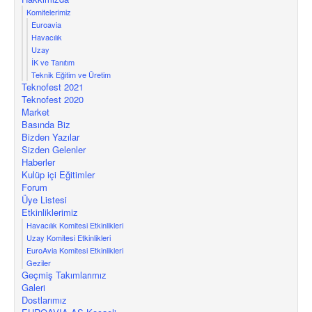
Komitelerimiz
Euroavia
Havacılık
Uzay
İK ve Tanıtım
Teknik Eğitim ve Üretim
Teknofest 2021
Teknofest 2020
Market
Basında Biz
Bizden Yazılar
Sizden Gelenler
Haberler
Kulüp içi Eğitimler
Forum
Üye Listesi
Etkinliklerimiz
Havacılık Komitesi Etkinlikleri
Uzay Komitesi Etkinlikleri
EuroAvia Komitesi Etkinlikleri
Geziler
Geçmiş Takımlarımız
Galeri
Dostlarımız