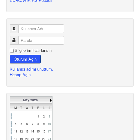
EUROAVIA AS Kocaeli
Bilgilerim Hatırlansın
Oturum Açın
Kullanıcı adımı unuttum.
Hesap Açın
May 2026
M
T
W
T
F
S
S
1
2
3
4
5
6
7
8
9
10
11
12
13
14
15
16
17
18
19
20
21
22
23
24