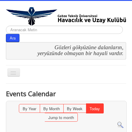
arama...
Ara
Gözleri gökyüzüne dalanların,
 yeryüzünde olmayan bir hayali vardır.
Gezinme
geçişini
değiştir
Events Calendar
By Year
By Month
By Week
Today
Jump to month