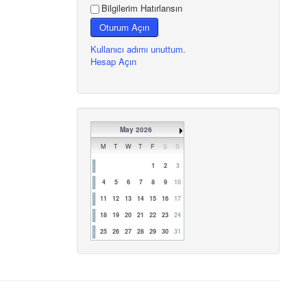
Bilgilerim Hatırlansın
Oturum Açın
Kullanıcı adımı unuttum.
Hesap Açın
May 2026
M
T
W
T
F
S
S
1
2
3
4
5
6
7
8
9
10
11
12
13
14
15
16
17
18
19
20
21
22
23
24
25
26
27
28
29
30
31