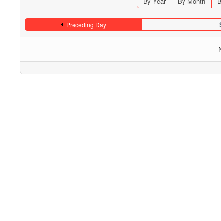
By Year
By Month
B
Preceding Day