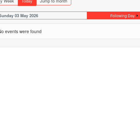
y Week
Today
Jump to month
Sunday 03 May 2026
Following Day
No events were found