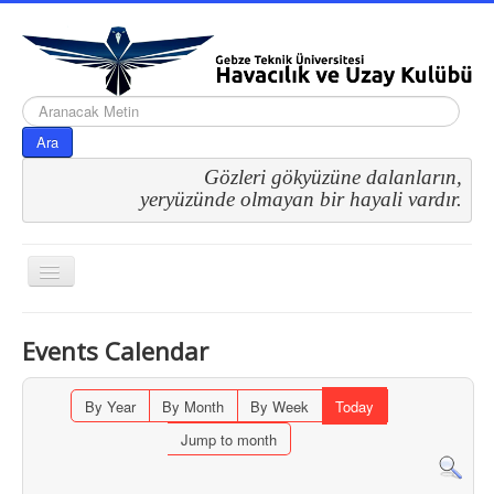
arama...
Ara
Gözleri gökyüzüne dalanların,
 yeryüzünde olmayan bir hayali vardır.
Gezinme
geçişini
değiştir
Events Calendar
By Year
By Month
By Week
Today
Jump to month