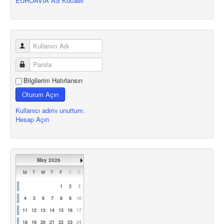
EUROAVIA AS Kocaeli
Bilgilerim Hatırlansın
Oturum Açın
Kullanıcı adımı unuttum.
Hesap Açın
May 2026
M
T
W
T
F
S
S
1
2
3
4
5
6
7
8
9
10
11
12
13
14
15
16
17
18
19
20
21
22
23
24