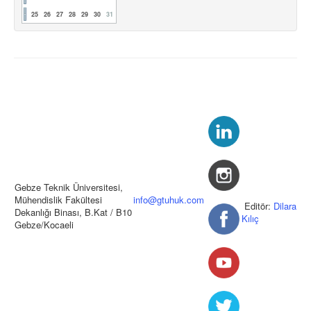
25
26
27
28
29
30
31
Gebze Teknik Üniversitesi,
Mühendislik Fakültesi
info@gtuhuk.com
Editör:
Dilara
Dekanlığı Binası, B.Kat / B10
Kılıç
Gebze/Kocaeli