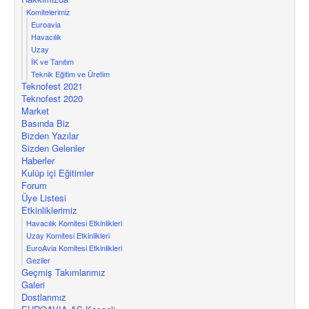
Komitelerimiz
Euroavia
Havacılık
Uzay
İK ve Tanıtım
Teknik Eğitim ve Üretim
Teknofest 2021
Teknofest 2020
Market
Basında Biz
Bizden Yazılar
Sizden Gelenler
Haberler
Kulüp içi Eğitimler
Forum
Üye Listesi
Etkinliklerimiz
Havacılık Komitesi Etkinlikleri
Uzay Komitesi Etkinlikleri
EuroAvia Komitesi Etkinlikleri
Geziler
Geçmiş Takımlarımız
Galeri
Dostlarımız