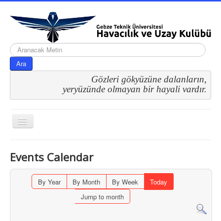
arama...
Ara
Gözleri gökyüzüne dalanların,
 yeryüzünde olmayan bir hayali vardır.
Gezinme
geçişini
değiştir
Events Calendar
By Year
By Month
By Week
Today
Jump to month