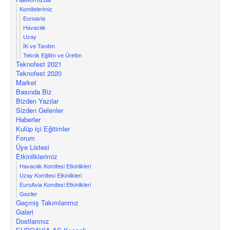
Komitelerimiz
Euroavia
Havacılık
Uzay
İK ve Tanıtım
Teknik Eğitim ve Üretim
Teknofest 2021
Teknofest 2020
Market
Basında Biz
Bizden Yazılar
Sizden Gelenler
Haberler
Kulüp içi Eğitimler
Forum
Üye Listesi
Etkinliklerimiz
Havacılık Komitesi Etkinlikleri
Uzay Komitesi Etkinlikleri
EuroAvia Komitesi Etkinlikleri
Geziler
Geçmiş Takımlarımız
Galeri
Dostlarımız