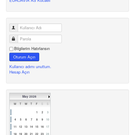
EUROAVIA AS Kocaeli
Bilgilerim Hatırlansın
Oturum Açın
Kullanıcı adımı unuttum.
Hesap Açın
May 2026
M
T
W
T
F
S
S
1
2
3
4
5
6
7
8
9
10
11
12
13
14
15
16
17
18
19
20
21
22
23
24