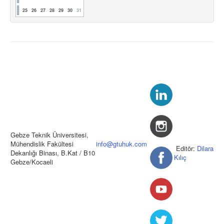
25
26
27
28
29
30
31
Gebze Teknik Üniversitesi,
Mühendislik Fakültesi
info@gtuhuk.com
Editör:
Dilara
Dekanlığı Binası, B.Kat / B10
Kılıç
Gebze/Kocaeli