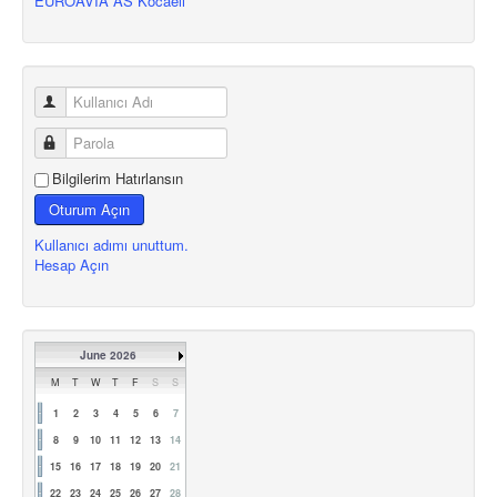
EUROAVIA AS Kocaeli
Bilgilerim Hatırlansın
Oturum Açın
Kullanıcı adımı unuttum.
Hesap Açın
June 2026
M
T
W
T
F
S
S
1
2
3
4
5
6
7
8
9
10
11
12
13
14
15
16
17
18
19
20
21
22
23
24
25
26
27
28