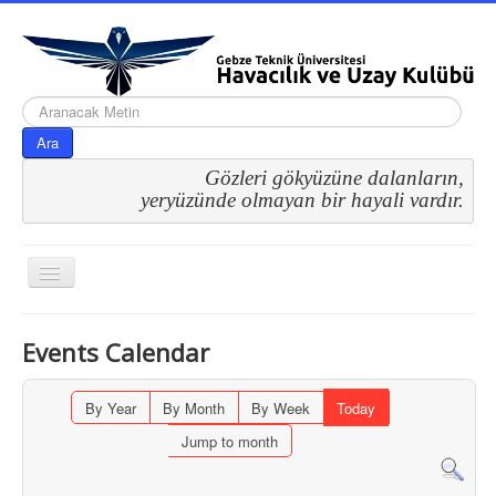
arama...
Ara
Gözleri gökyüzüne dalanların,
 yeryüzünde olmayan bir hayali vardır.
Gezinme
geçişini
değiştir
Events Calendar
By Year
By Month
By Week
Today
Jump to month