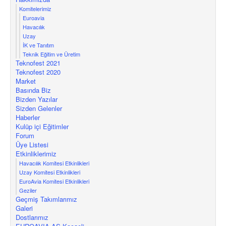
Komitelerimiz
Euroavia
Havacılık
Uzay
İK ve Tanıtım
Teknik Eğitim ve Üretim
Teknofest 2021
Teknofest 2020
Market
Basında Biz
Bizden Yazılar
Sizden Gelenler
Haberler
Kulüp içi Eğitimler
Forum
Üye Listesi
Etkinliklerimiz
Havacılık Komitesi Etkinlikleri
Uzay Komitesi Etkinlikleri
EuroAvia Komitesi Etkinlikleri
Geziler
Geçmiş Takımlarımız
Galeri
Dostlarımız