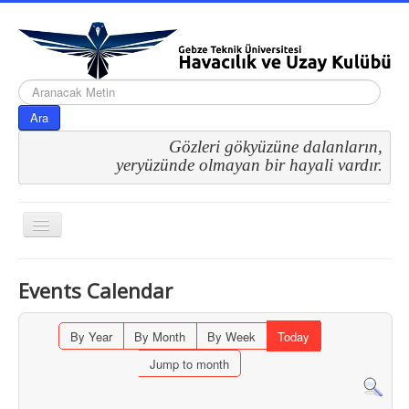
arama...
Ara
Gözleri gökyüzüne dalanların,
 yeryüzünde olmayan bir hayali vardır.
Gezinme
geçişini
değiştir
Events Calendar
By Year
By Month
By Week
Today
Jump to month