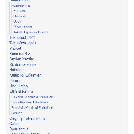
Komitelerimiz
Euroavia
Havacılık
Uzay
İK ve Tanıtım
Teknik Eğitim ve Üretim
Teknofest 2021
Teknofest 2020
Market
Basında Biz
Bizden Yazılar
Sizden Gelenler
Haberler
Kulüp içi Eğitimler
Forum
Üye Listesi
Etkinliklerimiz
Havacılık Komitesi Etkinlikleri
Uzay Komitesi Etkinlikleri
EuroAvia Komitesi Etkinlikleri
Geziler
Geçmiş Takımlarımız
Galeri
Dostlarımız