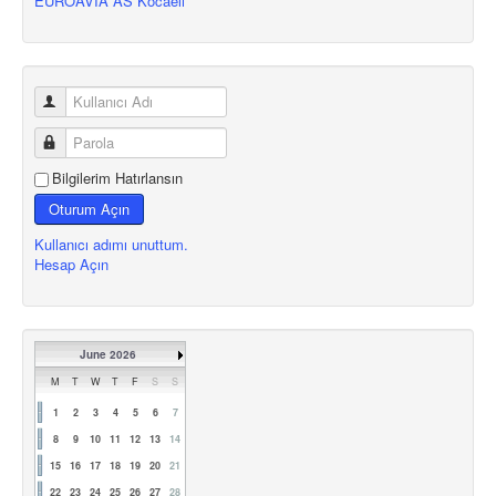
EUROAVIA AS Kocaeli
Bilgilerim Hatırlansın
Oturum Açın
Kullanıcı adımı unuttum.
Hesap Açın
June 2026
M
T
W
T
F
S
S
1
2
3
4
5
6
7
8
9
10
11
12
13
14
15
16
17
18
19
20
21
22
23
24
25
26
27
28