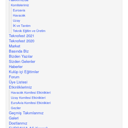
Komitelerimiz
Euroavia
Havacılık
Uzay
İK ve Tanıtım
Teknik Eğitim ve Üretim
Teknofest 2021
Teknofest 2020
Market
Basında Biz
Bizden Yazılar
Sizden Gelenler
Haberler
Kulüp içi Eğitimler
Forum
Üye Listesi
Etkinliklerimiz
Havacılık Komitesi Etkinlikleri
Uzay Komitesi Etkinlikleri
EuroAvia Komitesi Etkinlikleri
Geziler
Geçmiş Takımlarımız
Galeri
Dostlarımız