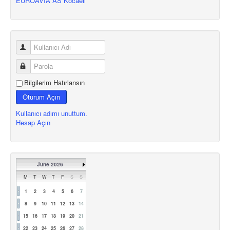
EUROAVIA AS Kocaeli
Bilgilerim Hatırlansın
Oturum Açın
Kullanıcı adımı unuttum.
Hesap Açın
June 2026
M
T
W
T
F
S
S
1
2
3
4
5
6
7
8
9
10
11
12
13
14
15
16
17
18
19
20
21
22
23
24
25
26
27
28