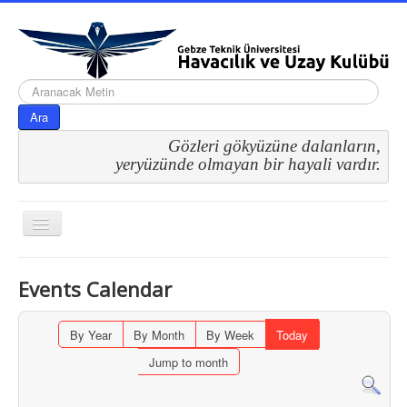
arama...
Ara
Gözleri gökyüzüne dalanların,
 yeryüzünde olmayan bir hayali vardır.
Gezinme
geçişini
değiştir
Events Calendar
By Year
By Month
By Week
Today
Jump to month