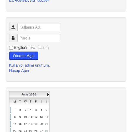
EUROAVIA AS Kocaeli
Bilgilerim Hatırlansın
Oturum Açın
Kullanıcı adımı unuttum.
Hesap Açın
June 2026
M
T
W
T
F
S
S
1
2
3
4
5
6
7
8
9
10
11
12
13
14
15
16
17
18
19
20
21
22
23
24
25
26
27
28