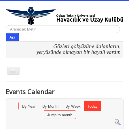
arama...
Ara
Gözleri gökyüzüne dalanların,
 yeryüzünde olmayan bir hayali vardır.
Gezinme
geçişini
değiştir
Events Calendar
By Year
By Month
By Week
Today
Jump to month