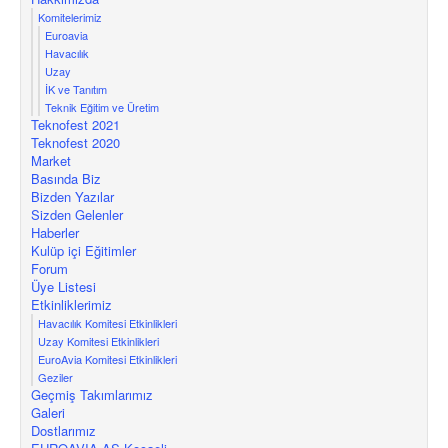
Komitelerimiz
Euroavia
Havacılık
Uzay
İK ve Tanıtım
Teknik Eğitim ve Üretim
Teknofest 2021
Teknofest 2020
Market
Basında Biz
Bizden Yazılar
Sizden Gelenler
Haberler
Kulüp içi Eğitimler
Forum
Üye Listesi
Etkinliklerimiz
Havacılık Komitesi Etkinlikleri
Uzay Komitesi Etkinlikleri
EuroAvia Komitesi Etkinlikleri
Geziler
Geçmiş Takımlarımız
Galeri
Dostlarımız