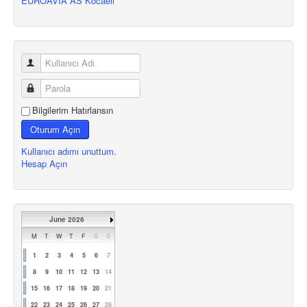
EUROAVIA AS Kocaeli
Bilgilerim Hatırlansın
Oturum Açın
Kullanıcı adımı unuttum.
Hesap Açın
June 2026
M
T
W
T
F
S
S
1
2
3
4
5
6
7
8
9
10
11
12
13
14
15
16
17
18
19
20
21
22
23
24
25
26
27
28