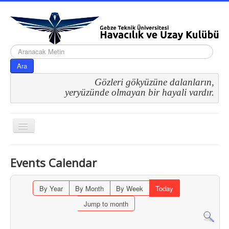
arama...
Ara
Gözleri gökyüzüne dalanların,
 yeryüzünde olmayan bir hayali vardır.
Gezinme
geçişini
değiştir
Events Calendar
By Year
By Month
By Week
Today
Jump to month