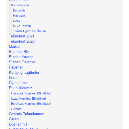
Komitelerimiz
Euroavia
Havacılık
Uzay
İK ve Tanıtım
Teknik Eğitim ve Üretim
Teknofest 2021
Teknofest 2020
Market
Basında Biz
Bizden Yazılar
Sizden Gelenler
Haberler
Kulüp içi Eğitimler
Forum
Üye Listesi
Etkinliklerimiz
Havacılık Komitesi Etkinlikleri
Uzay Komitesi Etkinlikleri
EuroAvia Komitesi Etkinlikleri
Geziler
Geçmiş Takımlarımız
Galeri
Dostlarımız