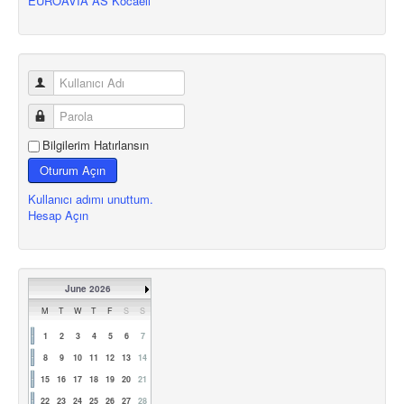
EUROAVIA AS Kocaeli
Bilgilerim Hatırlansın
Oturum Açın
Kullanıcı adımı unuttum.
Hesap Açın
June 2026
M
T
W
T
F
S
S
1
2
3
4
5
6
7
8
9
10
11
12
13
14
15
16
17
18
19
20
21
22
23
24
25
26
27
28