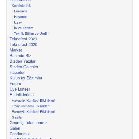
Komitelerimiz
Euroavia
Havacılık
Uzay
İK ve Tanıtım
Teknik Eğitim ve Üretim
Teknofest 2021
Teknofest 2020
Market
Basında Biz
Bizden Yazılar
Sizden Gelenler
Haberler
Kulüp içi Eğitimler
Forum
Üye Listesi
Etkinliklerimiz
Havacılık Komitesi Etkinlikleri
Uzay Komitesi Etkinlikleri
EuroAvia Komitesi Etkinlikleri
Geziler
Geçmiş Takımlarımız
Galeri
Dostlarımız