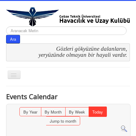
arama...
Ara
Gözleri gökyüzüne dalanların,
 yeryüzünde olmayan bir hayali vardır.
Gezinme
geçişini
değiştir
Events Calendar
By Year
By Month
By Week
Today
Jump to month