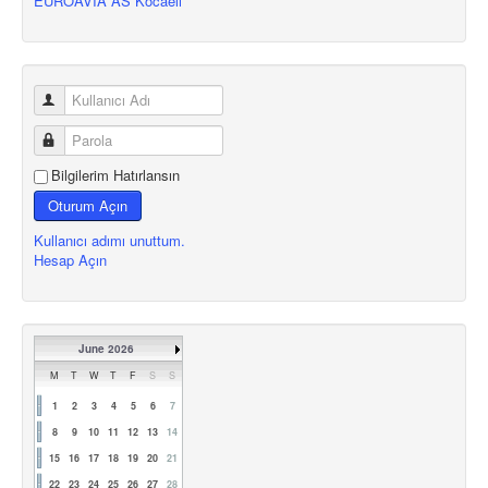
EUROAVIA AS Kocaeli
Bilgilerim Hatırlansın
Oturum Açın
Kullanıcı adımı unuttum.
Hesap Açın
June 2026
M
T
W
T
F
S
S
1
2
3
4
5
6
7
8
9
10
11
12
13
14
15
16
17
18
19
20
21
22
23
24
25
26
27
28