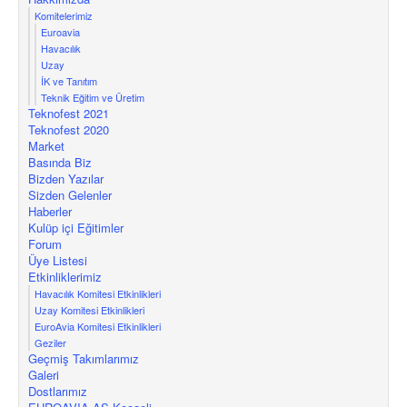
Komitelerimiz
Euroavia
Havacılık
Uzay
İK ve Tanıtım
Teknik Eğitim ve Üretim
Teknofest 2021
Teknofest 2020
Market
Basında Biz
Bizden Yazılar
Sizden Gelenler
Haberler
Kulüp içi Eğitimler
Forum
Üye Listesi
Etkinliklerimiz
Havacılık Komitesi Etkinlikleri
Uzay Komitesi Etkinlikleri
EuroAvia Komitesi Etkinlikleri
Geziler
Geçmiş Takımlarımız
Galeri
Dostlarımız