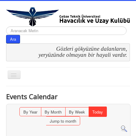
arama...
Ara
Gözleri gökyüzüne dalanların,
 yeryüzünde olmayan bir hayali vardır.
Gezinme
geçişini
değiştir
Events Calendar
By Year
By Month
By Week
Today
Jump to month