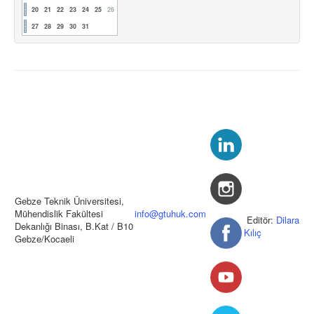
20
21
22
23
24
25
26
27
28
29
30
31
Gebze Teknik Üniversitesi,
Mühendislik Fakültesi
info@gtuhuk.com
Editör:
Dilara
Dekanlığı Binası, B.Kat / B10
Kılıç
Gebze/Kocaeli