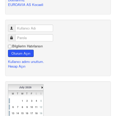
EUROAVIA AS Kocaeli
Bilgilerim Hatırlansın
Oturum Açın
Kullanıcı adımı unuttum.
Hesap Açın
July 2026
M
T
W
T
F
S
S
1
2
3
4
5
6
7
8
9
10
11
12
13
14
15
16
17
18
19