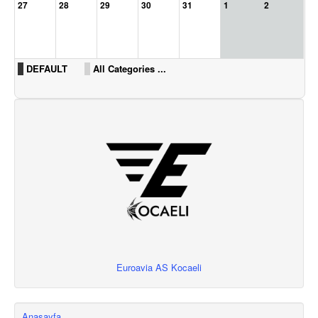
27
28
29
30
31
1
2
DEFAULT
All Categories ...
Euroavia AS Kocaeli
Anasayfa