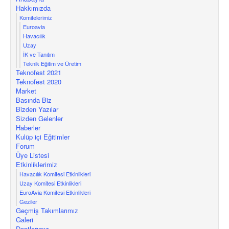
Hakkımızda
Komitelerimiz
Euroavia
Havacılık
Uzay
İK ve Tanıtım
Teknik Eğitim ve Üretim
Teknofest 2021
Teknofest 2020
Market
Basında Biz
Bizden Yazılar
Sizden Gelenler
Haberler
Kulüp içi Eğitimler
Forum
Üye Listesi
Etkinliklerimiz
Havacılık Komitesi Etkinlikleri
Uzay Komitesi Etkinlikleri
EuroAvia Komitesi Etkinlikleri
Geziler
Geçmiş Takımlarımız
Galeri
Dostlarımız