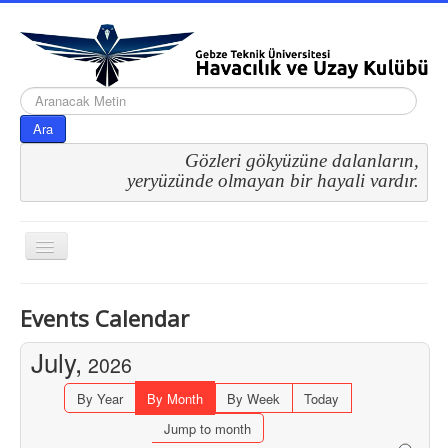
arama...
Ara
Gözleri gökyüzüne dalanların,
 yeryüzünde olmayan bir hayali vardır.
Gezinme
geçişini
değiştir
Events Calendar
July,
2026
By Year
By Month
By Week
Today
Jump to month