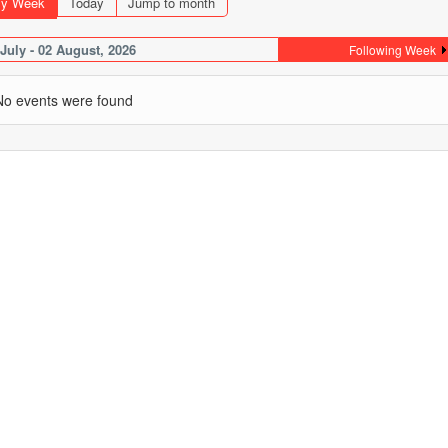
y Week
Today
Jump to month
 July - 02 August, 2026
Following Week
No events were found