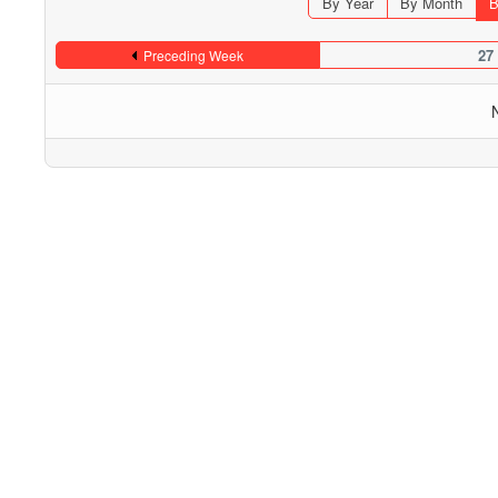
By Year
By Month
B
27
Preceding Week