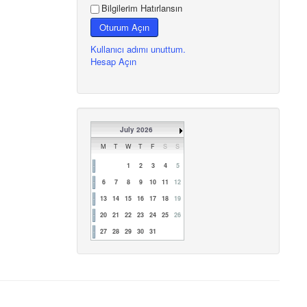
Bilgilerim Hatırlansın
Oturum Açın
Kullanıcı adımı unuttum.
Hesap Açın
July 2026
M
T
W
T
F
S
S
1
2
3
4
5
6
7
8
9
10
11
12
13
14
15
16
17
18
19
20
21
22
23
24
25
26
27
28
29
30
31