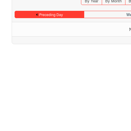
By Year
By Month
B
We
Preceding Day