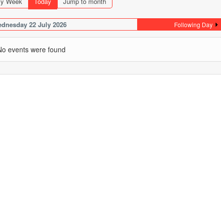
y Week
Today
Jump to month
dnesday 22 July 2026
Following Day
No events were found