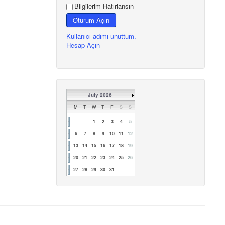
Bilgilerim Hatırlansın
Oturum Açın
Kullanıcı adımı unuttum.
Hesap Açın
July 2026
M
T
W
T
F
S
S
1
2
3
4
5
6
7
8
9
10
11
12
13
14
15
16
17
18
19
20
21
22
23
24
25
26
27
28
29
30
31