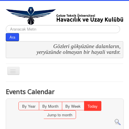
arama...
Ara
Gözleri gökyüzüne dalanların,
 yeryüzünde olmayan bir hayali vardır.
Gezinme
geçişini
değiştir
Events Calendar
By Year
By Month
By Week
Today
Jump to month