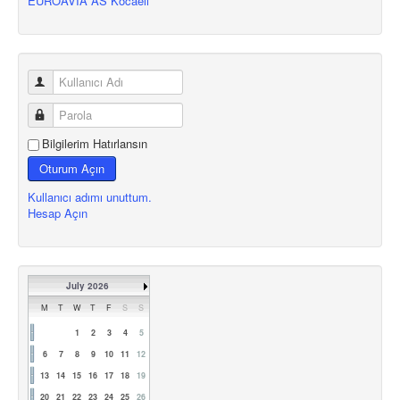
EUROAVIA AS Kocaeli
Bilgilerim Hatırlansın
Oturum Açın
Kullanıcı adımı unuttum.
Hesap Açın
July 2026
M
T
W
T
F
S
S
1
2
3
4
5
6
7
8
9
10
11
12
13
14
15
16
17
18
19
20
21
22
23
24
25
26