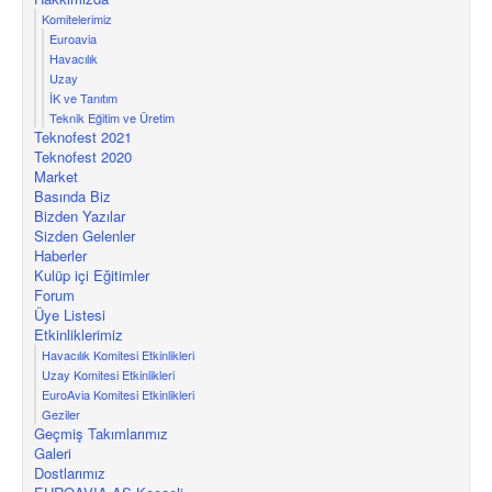
Komitelerimiz
Euroavia
Havacılık
Uzay
İK ve Tanıtım
Teknik Eğitim ve Üretim
Teknofest 2021
Teknofest 2020
Market
Basında Biz
Bizden Yazılar
Sizden Gelenler
Haberler
Kulüp içi Eğitimler
Forum
Üye Listesi
Etkinliklerimiz
Havacılık Komitesi Etkinlikleri
Uzay Komitesi Etkinlikleri
EuroAvia Komitesi Etkinlikleri
Geziler
Geçmiş Takımlarımız
Galeri
Dostlarımız