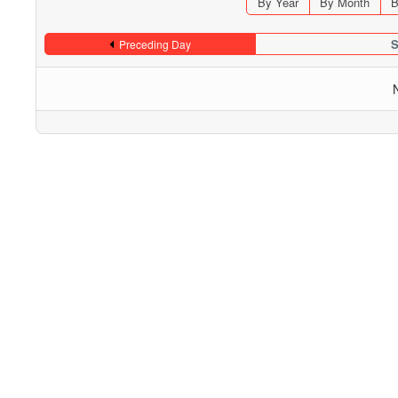
By Year
By Month
B
S
Preceding Day