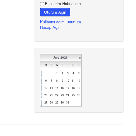
Bilgilerim Hatırlansın
Oturum Açın
Kullanıcı adımı unuttum.
Hesap Açın
July 2026
M
T
W
T
F
S
S
1
2
3
4
5
6
7
8
9
10
11
12
13
14
15
16
17
18
19
20
21
22
23
24
25
26
27
28
29
30
31