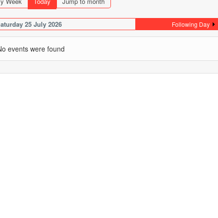
y Week
Today
Jump to month
aturday 25 July 2026
Following Day
No events were found