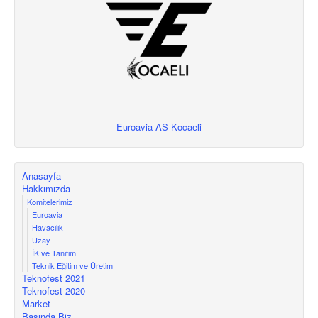
Euroavia AS Kocaeli
Anasayfa
Hakkımızda
Komitelerimiz
Euroavia
Havacılık
Uzay
İK ve Tanıtım
Teknik Eğitim ve Üretim
Teknofest 2021
Teknofest 2020
Market
Basında Biz