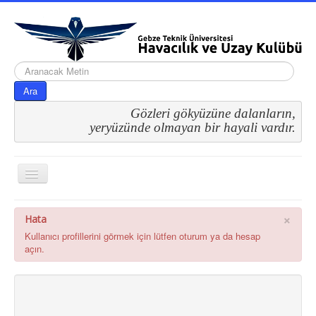
arama...
Ara
Gözleri gökyüzüne dalanların,
 yeryüzünde olmayan bir hayali vardır.
Gezinme
geçişini
değiştir
×
Hata
Kullanıcı profillerini görmek için lütfen oturum ya da hesap
açın.
CB Profile