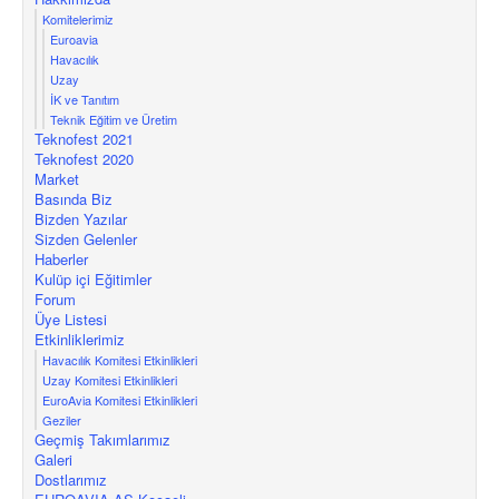
Komitelerimiz
Euroavia
Havacılık
Uzay
İK ve Tanıtım
Teknik Eğitim ve Üretim
Teknofest 2021
Teknofest 2020
Market
Basında Biz
Bizden Yazılar
Sizden Gelenler
Haberler
Kulüp içi Eğitimler
Forum
Üye Listesi
Etkinliklerimiz
Havacılık Komitesi Etkinlikleri
Uzay Komitesi Etkinlikleri
EuroAvia Komitesi Etkinlikleri
Geziler
Geçmiş Takımlarımız
Galeri
Dostlarımız