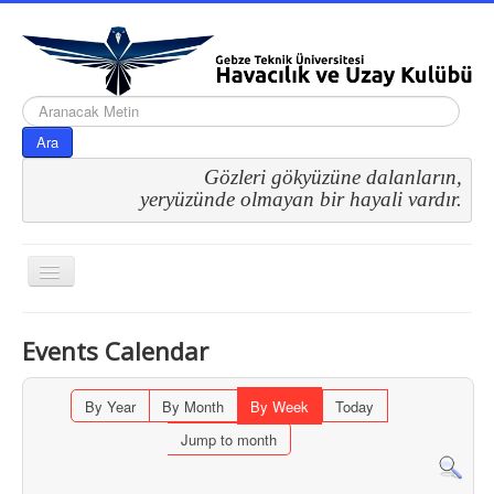
arama...
Ara
Gözleri gökyüzüne dalanların,
 yeryüzünde olmayan bir hayali vardır.
Gezinme
geçişini
değiştir
Events Calendar
By Year
By Month
By Week
Today
Jump to month