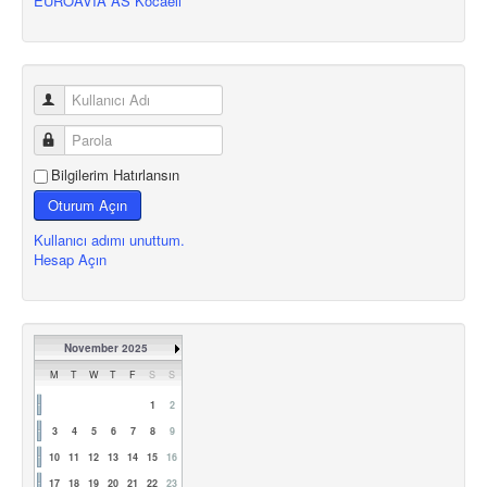
EUROAVIA AS Kocaeli
Bilgilerim Hatırlansın
Oturum Açın
Kullanıcı adımı unuttum.
Hesap Açın
November 2025
M
T
W
T
F
S
S
1
2
3
4
5
6
7
8
9
10
11
12
13
14
15
16
17
18
19
20
21
22
23