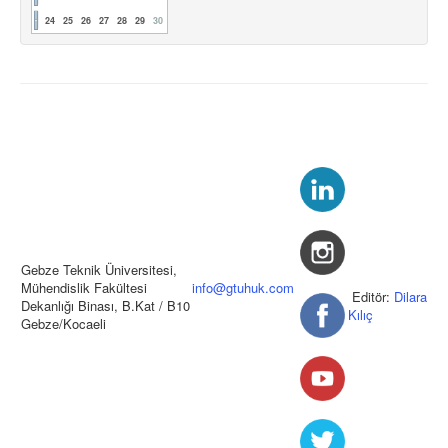
24
25
26
27
28
29
30
Gebze Teknik Üniversitesi,
Mühendislik Fakültesi
info@gtuhuk.com
Editör:
Dilara
Dekanlığı Binası, B.Kat / B10
Kılıç
Gebze/Kocaeli