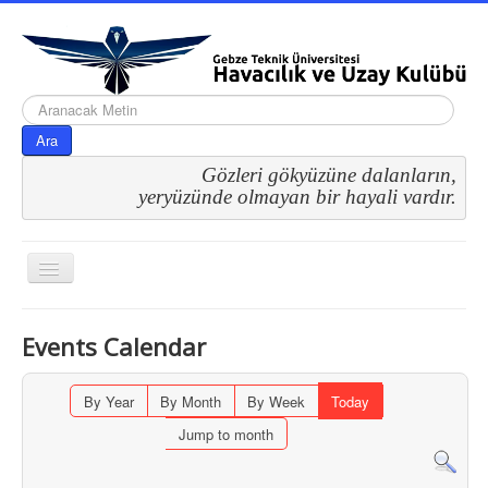
arama...
Ara
Gözleri gökyüzüne dalanların,
 yeryüzünde olmayan bir hayali vardır.
Gezinme
geçişini
değiştir
Events Calendar
By Year
By Month
By Week
Today
Jump to month