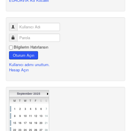
EUROAVIA AS Kocaeli
Bilgilerim Hatırlansın
Oturum Açın
Kullanıcı adımı unuttum.
Hesap Açın
September 2025
M
T
W
T
F
S
S
1
2
3
4
5
6
7
8
9
10
11
12
13
14
15
16
17
18
19
20
21
22
23
24
25
26
27
28