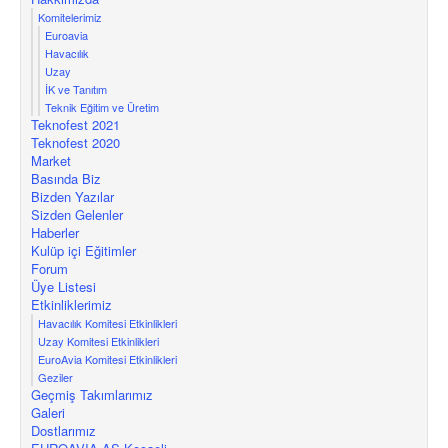
Komitelerimiz
Euroavia
Havacılık
Uzay
İK ve Tanıtım
Teknik Eğitim ve Üretim
Teknofest 2021
Teknofest 2020
Market
Basında Biz
Bizden Yazılar
Sizden Gelenler
Haberler
Kulüp içi Eğitimler
Forum
Üye Listesi
Etkinliklerimiz
Havacılık Komitesi Etkinlikleri
Uzay Komitesi Etkinlikleri
EuroAvia Komitesi Etkinlikleri
Geziler
Geçmiş Takımlarımız
Galeri
Dostlarımız