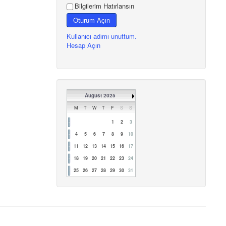
Bilgilerim Hatırlansın
Oturum Açın
Kullanıcı adımı unuttum.
Hesap Açın
August 2025
M
T
W
T
F
S
S
1
2
3
4
5
6
7
8
9
10
11
12
13
14
15
16
17
18
19
20
21
22
23
24
25
26
27
28
29
30
31