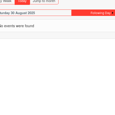
y Week
Today
Jump to month
turday 30 August 2025
Following Day
No events were found