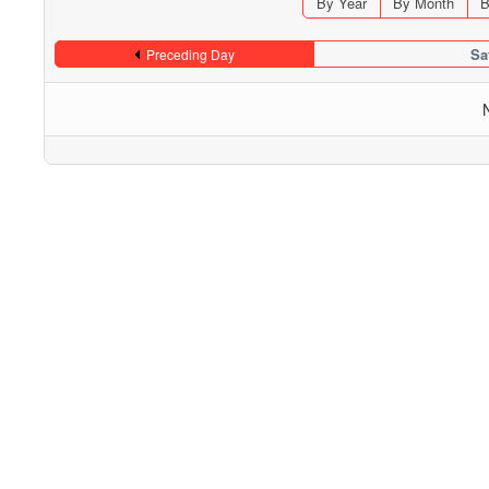
By Year
By Month
B
Sa
Preceding Day