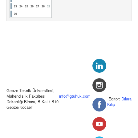
23
24
25
26
27
28
29
30
Gebze Teknik Üniversitesi,
Mühendislik Fakültesi
info@gtuhuk.com
Editör:
Dilara
Dekanlığı Binası, B.Kat / B10
Kılıç
Gebze/Kocaeli