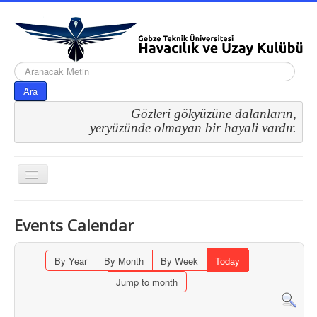
arama...
Ara
Gözleri gökyüzüne dalanların,
 yeryüzünde olmayan bir hayali vardır.
Gezinme
geçişini
değiştir
Events Calendar
By Year
By Month
By Week
Today
Jump to month