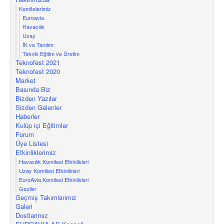
Komitelerimiz
Euroavia
Havacılık
Uzay
İK ve Tanıtım
Teknik Eğitim ve Üretim
Teknofest 2021
Teknofest 2020
Market
Basında Biz
Bizden Yazılar
Sizden Gelenler
Haberler
Kulüp içi Eğitimler
Forum
Üye Listesi
Etkinliklerimiz
Havacılık Komitesi Etkinlikleri
Uzay Komitesi Etkinlikleri
EuroAvia Komitesi Etkinlikleri
Geziler
Geçmiş Takımlarımız
Galeri
Dostlarımız