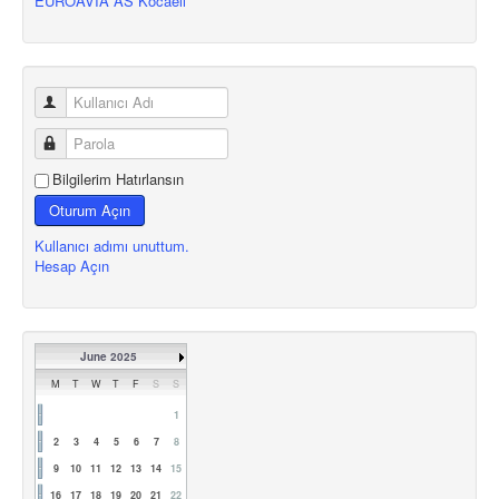
EUROAVIA AS Kocaeli
Bilgilerim Hatırlansın
Oturum Açın
Kullanıcı adımı unuttum.
Hesap Açın
June 2025
M
T
W
T
F
S
S
1
2
3
4
5
6
7
8
9
10
11
12
13
14
15
16
17
18
19
20
21
22