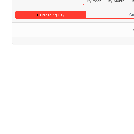
By Year
By Month
B
Su
Preceding Day