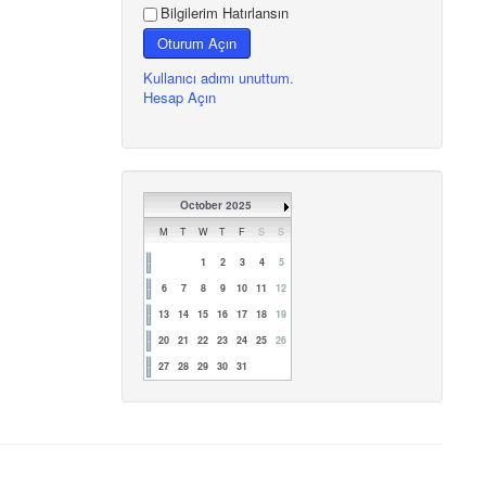
Bilgilerim Hatırlansın
Oturum Açın
Kullanıcı adımı unuttum.
Hesap Açın
October 2025
M
T
W
T
F
S
S
1
2
3
4
5
6
7
8
9
10
11
12
13
14
15
16
17
18
19
20
21
22
23
24
25
26
27
28
29
30
31