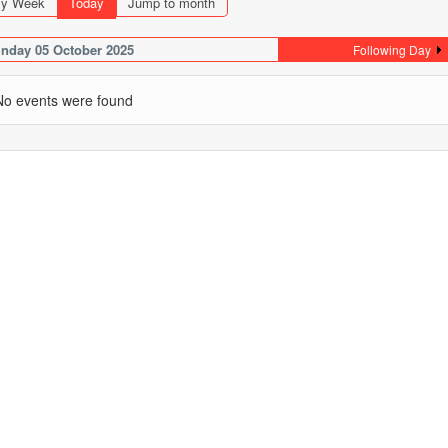
y Week
Today
Jump to month
nday 05 October 2025
Following Day
No events were found