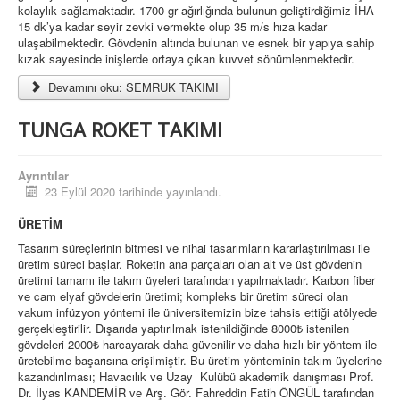
kolaylık sağlamaktadır. 1700 gr ağırlığında bulunun geliştirdiğimiz İHA
15 dk’ya kadar seyir zevki vermekte olup 35 m/s hıza kadar
ulaşabilmektedir. Gövdenin altında bulunan ve esnek bir yapıya sahip
kızak sayesinde inişlerde ortaya çıkan kuvvet sönümlenmektedir.
Devamını oku: SEMRUK TAKIMI
TUNGA ROKET TAKIMI
Ayrıntılar
23 Eylül 2020 tarihinde yayınlandı.
ÜRETİM
Tasarım süreçlerinin bitmesi ve nihai tasarımların kararlaştırılması ile
üretim süreci başlar. Roketin ana parçaları olan alt ve üst gövdenin
üretimi tamamı ile takım üyeleri tarafından yapılmaktadır. Karbon fiber
ve cam elyaf gövdelerin üretimi; kompleks bir üretim süreci olan
vakum infüzyon yöntemi ile üniversitemizin bize tahsis ettiği atölyede
gerçekleştirilir. Dışarıda yaptırılmak istenildiğinde 8000₺ istenilen
gövdeleri 2000₺ harcayarak daha güvenilir ve daha hızlı bir yöntem ile
üretebilme başarısına erişilmiştir. Bu üretim yönteminin takım üyelerine
kazandırılması; Havacılık ve Uzay Kulübü akademik danışması Prof.
Dr. İlyas KANDEMİR ve Arş. Gör. Fahreddin Fatih ÖNGÜL tarafından