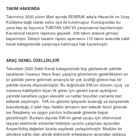
TAKIM HAKKINDA
Takımımız 2020 yılının Mart ayında SEMRUK adıyla Havacılık ve Uzay
Kulübüne bağlı olarak sekiz üye ile kurulmuştur. Kuruluşundan bu
yana beş ay boyunca TUBITAK UAV’20 yarışmasına hazırlanmıştır.
Kavramsal tasarım raporunu geçerek 336 takım arasına girmeyi
başarmıştır. Detaylı tasarım raporu aşamasını 115 takım arasında sabit
kanat kategorisinde yarışmaya katılmaya hak kazanmıştır.
ARAÇ GENEL ÖZELLİKLERİ
Teknofest 2020 Sabit Kanat kategorisinde boy gösterecek şekilde
tasarlanan İnsansız Hava Aracı yarışma görevlerinin gerekliliklerini en
iyi şekilde yerine getirmek amacıyla bir çok özelliği göreve has bir
şekilde özenle düşünülmüştür. Bu doğrultuda İHA’nın otonom uçuş ve
manevra kabiliyetini ölçen ilk görev için gerekli kanat açıklığının
yanında kanatlara uygun elevatör ve rudder boyutları zamanla test
edilerek seçilmiştir. İHA nın görüntü işleyerek bulacağı ve bünyesinde
bulundurduğu 2 adet topu hedefe atmasını test edecek ikinci görevde
ise Raspberry ve uygun yazılımı kullanarak görevde başarı
gözetilmiştir. Bunların dışında İHA’nın genel uçuşu için ehemmiyet
taşıyan elektronik sistemler birbiriyle uyumlu çalışması açısından
Amper-Voltaj değerleri özenle seçilerek yerleştirilmiştir. Modüler bir
gövdeye sahip olan gövde elektronik entegrasyon açısından oldukça