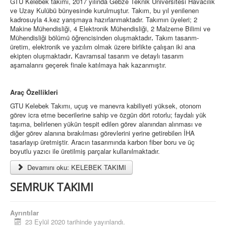
GTU Kelebek takımı, 2017 yılında Gebze Teknik Üniversitesi Havacılık
ve Uzay Kulübü bünyesinde kurulmuştur. Takım, bu yıl yenilenen
kadrosuyla 4.kez yarışmaya hazırlanmaktadır. Takımın üyeleri; 2
Makine Mühendisliği, 4 Elektronik Mühendisliği, 2 Malzeme Bilimi ve
Mühendisliği bölümü öğrencisinden oluşmaktadır
.
Takım tasarım-
üretim, elektronik ve yazılım olmak üzere birlikte çalışan iki ana
ekipten oluşmaktadır
.
Kavramsal tasarım ve detaylı tasarım
aşamalarını geçerek finale katılmaya hak kazanmıştır.
Araç Özellikleri
GTU Kelebek Takımı, uçuş ve manevra kabiliyeti yüksek, otonom
görev icra etme becerilerine sahip ve özgün dört rotorlu; faydalı yük
taşıma, belirlenen yükün tespit edilen görev alanından alınması ve
diğer görev alanına bırakılması görevlerini yerine getirebilen İHA
tasarlayıp üretmiştir. Aracın tasarımında karbon fiber boru ve üç
boyutlu yazıcı ile üretilmiş parçalar kullanılmaktadır.
Devamını oku: KELEBEK TAKIMI
SEMRUK TAKIMI
Ayrıntılar
23 Eylül 2020 tarihinde yayınlandı.