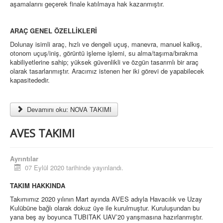
aşamalarını geçerek finale katılmaya hak kazanmıştır.
ARAÇ GENEL ÖZELLİKLERİ
Dolunay isimli araç, hızlı ve dengeli uçuş, manevra, manuel kalkış,
otonom uçuş/iniş, görüntü işleme işlemi, su alma/taşıma/bırakma
kabiliyetlerine sahip; yüksek güvenlikli ve özgün tasarımlı bir araç
olarak tasarlanmıştır. Aracımız istenen her iki görevi de yapabilecek
kapasitededir.
Devamını oku: NOVA TAKIMI
AVES TAKIMI
Ayrıntılar
07 Eylül 2020 tarihinde yayınlandı.
TAKIM HAKKINDA
Takımımız 2020 yılının Mart ayında AVES adıyla Havacılık ve Uzay
Kulübüne bağlı olarak dokuz üye ile kurulmuştur. Kuruluşundan bu
yana beş ay boyunca TUBITAK UAV’20 yarışmasına hazırlanmıştır.