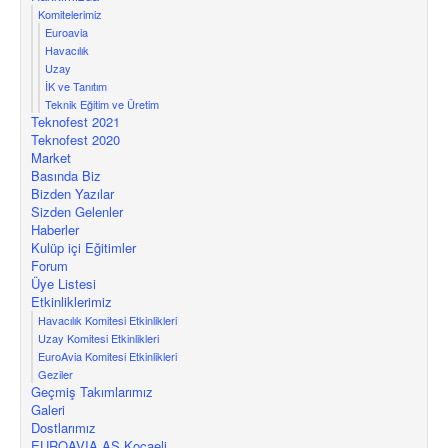
Komitelerimiz
Euroavia
Havacılık
Uzay
İK ve Tanıtım
Teknik Eğitim ve Üretim
Teknofest 2021
Teknofest 2020
Market
Basında Biz
Bizden Yazılar
Sizden Gelenler
Haberler
Kulüp içi Eğitimler
Forum
Üye Listesi
Etkinliklerimiz
Havacılık Komitesi Etkinlikleri
Uzay Komitesi Etkinlikleri
EuroAvia Komitesi Etkinlikleri
Geziler
Geçmiş Takımlarımız
Galeri
Dostlarımız
EUROAVIA AS Kocaeli