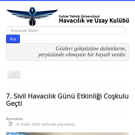
arama...
Ara
Gözleri gökyüzüne dalanların,
 yeryüzünde olmayan bir hayali vardır.
Gezinme
geçişini
değiştir
7. Sivil Havacılık Günü Etkinliği Coşkulu
Geçti
Ayrıntılar
15 Aralık 2024 tarihinde yayınlandı.
Etkinliklerimiz
Havacılık Komitesi Etkinlikleri
Sivil Havacılık Günü