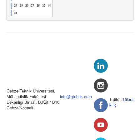
24
25
26
27
28
29
30
31
Gebze Teknik Üniversitesi,
Mühendislik Fakültesi
info@gtuhuk.com
Editör:
Dilara
Dekanlığı Binası, B.Kat / B10
Kılıç
Gebze/Kocaeli