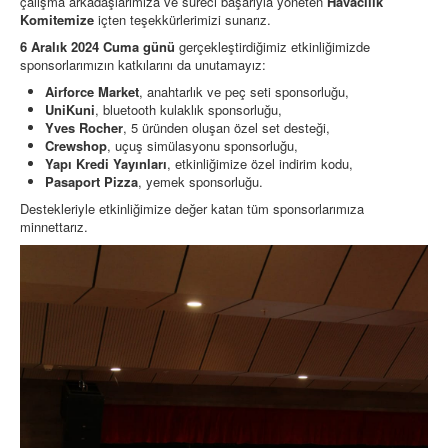
çalışma arkadaşlarımıza ve süreci başarıyla yöneten
Havacılık
Komitemize
içten teşekkürlerimizi sunarız.
6 Aralık 2024 Cuma günü
gerçekleştirdiğimiz etkinliğimizde
sponsorlarımızın katkılarını da unutamayız:
Airforce Market
, anahtarlık ve peç seti sponsorluğu,
UniKuni
, bluetooth kulaklık sponsorluğu,
Yves Rocher
, 5 üründen oluşan özel set desteği,
Crewshop
, uçuş simülasyonu sponsorluğu,
Yapı Kredi Yayınları
, etkinliğimize özel indirim kodu,
Pasaport Pizza
, yemek sponsorluğu.
Destekleriyle etkinliğimize değer katan tüm sponsorlarımıza
minnettarız.