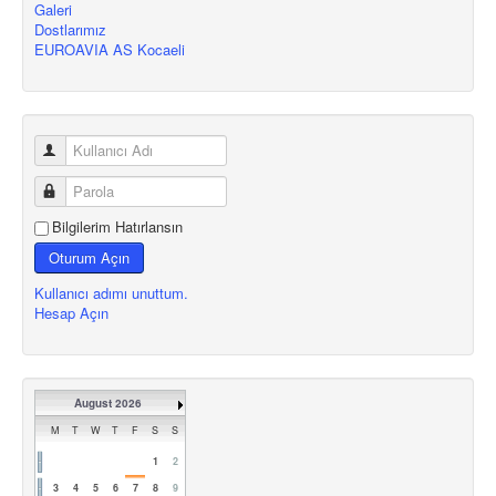
Galeri
Dostlarımız
EUROAVIA AS Kocaeli
Bilgilerim Hatırlansın
Oturum Açın
Kullanıcı adımı unuttum.
Hesap Açın
August 2026
M
T
W
T
F
S
S
1
2
3
4
5
6
7
8
9