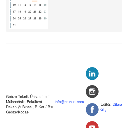
10
11
12
13
14
15
16
17
18
19
20
21
22
23
24
25
26
27
28
29
30
31
Gebze Teknik Üniversitesi,
Mühendislik Fakültesi
info@gtuhuk.com
Editör:
Dilara
Dekanlığı Binası, B.Kat / B10
Kılıç
Gebze/Kocaeli