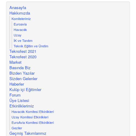
Anasayfa
Hakkımızda
Komitelerimiz
Euroavia
Havacılık
Uzay
İK ve Tanıtım
Teknik Eğitim ve Üretim
Teknofest 2021
Teknofest 2020
Market
Basında Biz
Bizden Yazılar
Sizden Gelenler
Haberler
Kulüp içi Eğitimler
Forum
Üye Listesi
Etkinliklerimiz
Havacılık Komitesi Etkinlikleri
Uzay Komitesi Etkinlikleri
EuroAvia Komitesi Etkinlikleri
Geziler
Geçmiş Takımlarımız