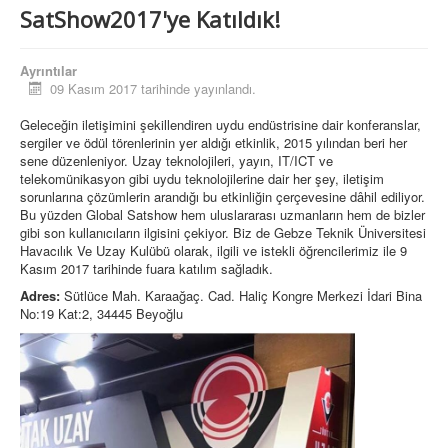
SatShow2017'ye Katıldık!
Ayrıntılar
09 Kasım 2017 tarihinde yayınlandı.
Geleceğin iletişimini şekillendiren uydu endüstrisine dair konferanslar,
sergiler ve ödül törenlerinin yer aldığı etkinlik, 2015 yılından beri her
sene düzenleniyor. Uzay teknolojileri, yayın, IT/ICT ve
telekomünikasyon gibi uydu teknolojilerine dair her şey, iletişim
sorunlarına çözümlerin arandığı bu etkinliğin çerçevesine dâhil ediliyor.
Bu yüzden Global Satshow hem uluslararası uzmanların hem de bizler
gibi son kullanıcıların ilgisini çekiyor. Biz de Gebze Teknik Üniversitesi
Havacılık Ve Uzay Kulübü olarak, ilgili ve istekli öğrencilerimiz ile 9
Kasım 2017 tarihinde fuara katılım sağladık.
Adres:
Sütlüce Mah. Karaağaç. Cad. Haliç Kongre Merkezi İdari Bina
No:19 Kat:2, 34445 Beyoğlu