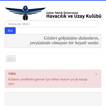
arama...
Ara
Gözleri gökyüzüne dalanların,
 yeryüzünde olmayan bir hayali vardır.
Gezinme
geçişini
değiştir
×
Hata
Kullanıcı profillerini görmek için lütfen oturum ya da hesap
açın.
CB Profile