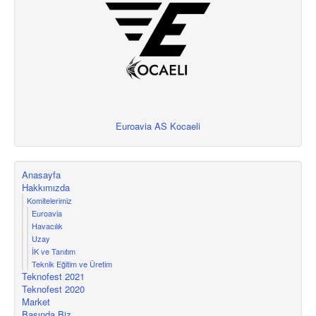
Euroavia AS Kocaeli
Anasayfa
Hakkımızda
Komitelerimiz
Euroavia
Havacılık
Uzay
İK ve Tanıtım
Teknik Eğitim ve Üretim
Teknofest 2021
Teknofest 2020
Market
Basında Biz